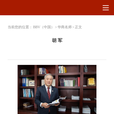
当前您的位置：
BBV（中国）
>
华商名师
>
正文
胡 军