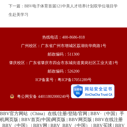
下一篇：
BBV电子体育首届121中美人才培养计划双学位项目学
生赴美学习
热线电话：400-8686-818
广州校区：广东省广州市增城区荔湖街华商路1号
邮政编码：511300
肇庆校区：广东省肇庆市四会市东城街道黄岗社区工业大道1号
邮政编码：526200
ICP备案号：粤ICP备17051289号
粤公网安备 44011802000240号
BBV官方网站（China）在线/注册/登陆/官网
|
BBV·（中国）手
机网页版
|
BBV首页(中国)网页版
|
BBV网页版
|
BBV在线注册
_BBV（中国）
|
BBV网
|
BBV_BBV（中国）
|
BBV买球
|
BBV