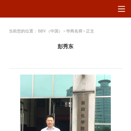
当前您的位置：
BBV（中国）
>
华商名师
>
正文
彭秀东