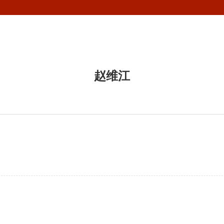
中国）
BBV电子体育
机构设置
教学科研
招生就业
人
赵维江