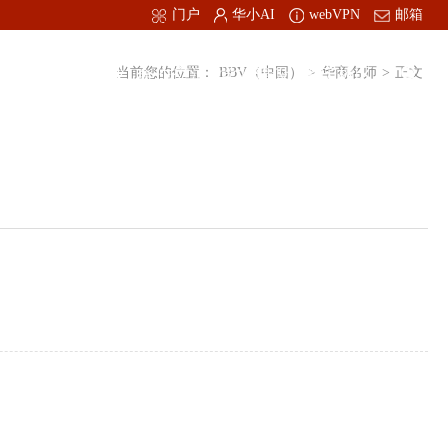
门户
华小AI
webVPN
邮箱
才引进
创新创业
当前您的位置：
合作交流
党的建设
BBV（中国）
肇庆校区
>
华商名师
>
正文