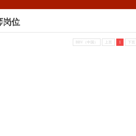
师岗位
中国）
BBV电子体育
机构设置
教学科研
招生就业
人
BBV（中国）
上页
1
下页