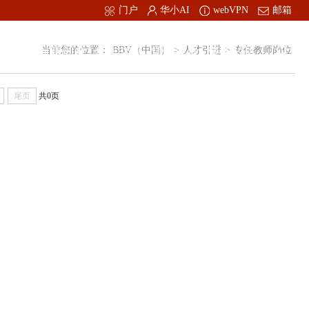
门户
华小AI
webVPN
邮箱
才引进
创新创业
当前您的位置：
合作交流
BBV（中国）
党的建设
>
人才引进
肇庆校区
>
专任教师岗位
尾页
共0页